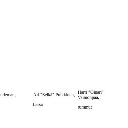
Harri "Oinari"
Lindeman,
Ari "Selkä" Pulkkinen,
Vainionpää,
basso
rummut